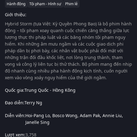
Hành động
Tội phạm - Hình sự
Phim lẻ
Giới thiệu:
Hybrid Storm (tựa Việt: Kỳ Quyền Phong Bạo) là bộ phim hành
động – tội phạm xoay quanh cuộc chiến căng thẳng giữa lực
lượng thực thi pháp luật và các băng nhóm tội phạm nguy
hiểm. Khi những âm mưu ngầm và các cuộc giao dịch phi
pháp dần bị phơi bày, các nhân vật buộc phải đối mặt với
những trận đối đầu khốc liệt, nơi lòng trung thành, tham
vọng và công lý liên tục bị thử thách. Bộ phim mang đến nhịp
độ nhanh cùng nhiều pha hành động kịch tính, cuốn người
xem vào vòng xoáy nguy hiểm của thế giới ngầm.
Quốc gia:
Trung Quốc - Hồng Kông
Đạo diễn:
Terry Ng
Diễn viên:
Hoi-Pang Lo
Bosco Wong
Adam Pak
Annie Liu
Janelle Sing
Lượt xem:
3,758