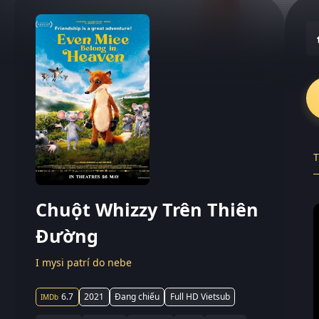
T
Chuột Whizzy Trên Thiên
Đường
I mysi patrí do nebe
6.7
2021
Đang chiếu
Full HD Vietsub