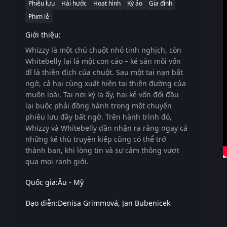
Phiêu lưu
Hài hước
Hoạt hình
Kỳ ảo
Gia đình
Phim lẻ
Giới thiệu:
Whizzy là một chú chuột nhỏ tinh nghịch, còn
Whitebelly lại là một con cáo – kẻ săn mồi vốn
dĩ là thiên địch của chuột. Sau một tai nạn bất
ngờ, cả hai cùng xuất hiện tại thiên đường của
muôn loài. Tại nơi kỳ lạ ấy, hai kẻ vốn đối đầu
lại buộc phải đồng hành trong một chuyến
phiêu lưu đầy bất ngờ. Trên hành trình đó,
Whizzy và Whitebelly dần nhận ra rằng ngay cả
những kẻ thù truyền kiếp cũng có thể trở
thành bạn, khi lòng tin và sự cảm thông vượt
qua mọi ranh giới.
Quốc gia:
Âu - Mỹ
Đạo diễn:
Denisa Grimmová
Jan Bubenicek