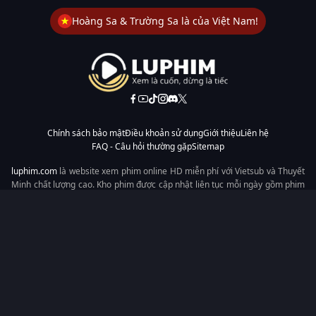
Hoàng Sa & Trường Sa là của Việt Nam!
Chính sách bảo mật
Điều khoản sử dụng
Giới thiệu
Liên hệ
FAQ - Câu hỏi thường gặp
Sitemap
luphim.com
là website xem phim online HD miễn phí với Vietsub và Thuyết
Minh chất lượng cao. Kho phim được cập nhật liên tục mỗi ngày gồm phim
lẻ, phim chiếu rạp, phim Trung Quốc, Hàn Quốc, cổ trang, hiện đại, tình
cảm và hành động. Tốc độ tải nhanh, giao diện dễ dùng, xem mượt trên
mọi thiết bị, mang đến trải nghiệm xem phim tiện lợi cho người yêu phim
tại Việt Nam.
Từ khóa tìm kiếm:
luphim.com
LuPhim
Phim Thuyết Minh
Phim Hay
Phim Mới
Phim Online
Copyright © 2026 by LuPhim - All rights reserved.