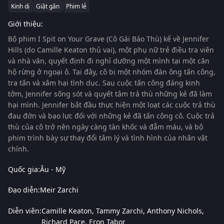
Kinh dị
Giật gân
Phim lẻ
Giới thiệu:
Bộ phim
I Spit on Your Grave (Cô Gái Báo Thù)
kể về Jennifer
Hills (do Camille Keaton thủ vai), một phụ nữ trẻ điều tra viên
và nhà văn, quyết định đi nghỉ dưỡng một mình tại một căn
hộ rừng ở ngoại ô. Tại đây, cô bị một nhóm đàn ông tấn công,
tra tấn và xâm hại tình dục. Sau cuộc tấn công đáng kinh
tởm, Jennifer sống sót và quyết tâm trả thù những kẻ đã làm
hại mình. Jennifer bắt đầu thực hiện một loạt các cuộc trả thù
đau đớn và bạo lực đối với những kẻ đã tấn công cô. Cuộc trả
thù của cô trở nên ngày càng tàn khốc và đẫm máu, và bộ
phim trình bày sự thay đổi tâm lý và tình hình của nhân vật
chính.
Quốc gia:
Âu - Mỹ
Đạo diễn:
Meir Zarchi
Diễn viên:
Camille Keaton
Tammy Zarchi
Anthony Nichols
Richard Pace
Eron Tabor