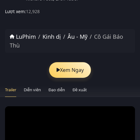
Lượt xem:
12,928
LuPhim
Kinh dị
Âu - Mỹ
Cô Gái Báo
Thù
Xem Ngay
Trailer
Diễn viên
Đạo diễn
Đề xuất