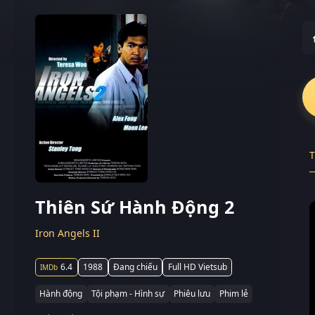
T
Thiên Sứ Hành Động 2
Iron Angels II
6.4
1988
Đang chiếu
Full HD Vietsub
Hành động
Tội phạm - Hình sự
Phiêu lưu
Phim lẻ