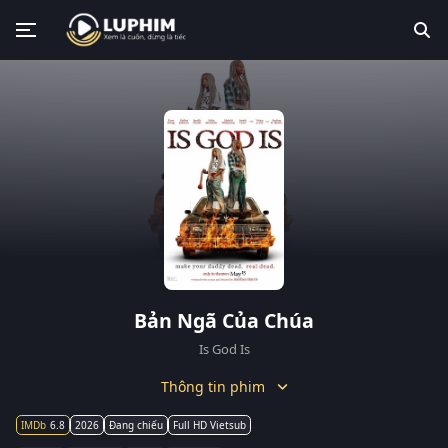
Bản Ngã Của Chúa
Is God Is
Thông tin phim
6.8
2026
Đang chiếu
Full HD Vietsub