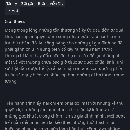
Tâm lý
Giật gân
Bí ẩn
Viễn Tây
Phim lẻ
Giới thiệu:
Mang trong lòng những tổn thương và ký ức đau đớn từ quá
khứ, hai chị em quyết định cùng nhau bước vào hành trình
trả thù nhằm đòi lại công bằng cho những gì gia đình họ đã
phải gánh chịu. Những biến cố xảy ra nhiều năm trước
không chỉ làm thay đổi cuộc đời họ mà còn để lại những bí
mật và vết thương chưa bao giờ thực sự được chữa lành. Khi
sự thật dần được hé lộ, cả hai nhận ra rằng con đường phía
trước sẽ nguy hiểm và phức tạp hơn những gì họ từng tưởng
tượng.
Trên hành trình ấy, hai chị em phải đối mặt với những kẻ thù
quyền lực, những âm mưu được che giấu kỹ lưỡng và cả
những góc khuất trong chính lịch sử gia đình mình. Mỗi bước
tiến gần đến mục tiêu lại kéo theo những thử thách mới,
buộc họ phải lựa chọn giữa lòng hận thù, công lý và những