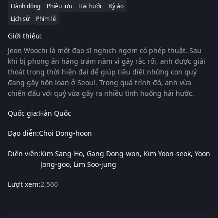
Hành động
Phiêu lưu
Hài hước
Kỳ ảo
Lịch sử
Phim lẻ
Giới thiệu:
Jeon Woochi là một đạo sĩ nghịch ngợm có phép thuật. Sau
khi bị phong ấn hàng trăm năm vì gây rắc rối, anh được giải
thoát trong thời hiện đại để giúp tiêu diệt những con quỷ
đang gây hỗn loạn ở Seoul. Trong quá trình đó, anh vừa
chiến đấu với quỷ vừa gây ra nhiều tình huống hài hước.
Quốc gia:
Hàn Quốc
Đạo diễn:
Choi Dong-hoon
Diễn viên:
Kim Sang-Ho
Gang Dong-won
Kim Yoon-seok
Yoon
Jong-goo
Lim Soo-jung
Lượt xem:
2,560