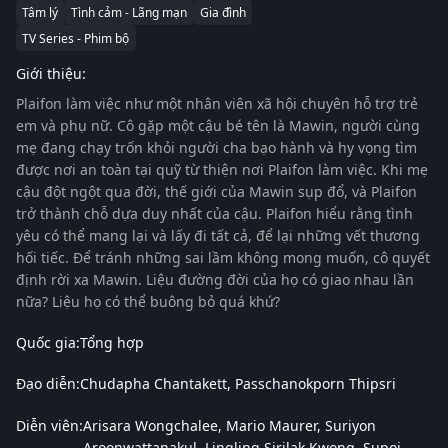
Tâm lý
Tình cảm - Lãng mạn
Gia đình
TV Series - Phim bộ
Giới thiệu:
Plaifon làm việc như một nhân viên xã hội chuyên hỗ trợ trẻ
em và phụ nữ. Cô gặp một cậu bé tên là Mawin, người cùng
mẹ đang chạy trốn khỏi người cha bạo hành và hy vọng tìm
được nơi an toàn tại quỹ từ thiện nơi Plaifon làm việc. Khi mẹ
cậu đột ngột qua đời, thế giới của Mawin sụp đổ, và Plaifon
trở thành chỗ dựa duy nhất của cậu. Plaifon hiểu rằng tình
yêu có thể mang lại và lấy đi tất cả, để lại những vết thương
hối tiếc. Để tránh những sai lầm không mong muốn, cô quyết
định rời xa Mawin. Liệu đường đời của họ có giao nhau lần
nữa? Liệu họ có thể buông bỏ quá khứ?
Quốc gia:
Tổng hợp
Đạo diễn:
Chudapha Chantakett
Passchanokporn Thipsri
Diễn viên:
Arisara Wongchalee
Mario Maurer
Suriyon
Aroonwattanakul
Lingling Sirilak Kwong
Supoj