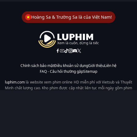
Hoàng Sa & Trường Sa là của Việt Nam!
Chính sách bảo mật
Điều khoản sử dụng
Giới thiệu
Liên hệ
FAQ - Câu hỏi thường gặp
Sitemap
luphim.com
là website xem phim online HD miễn phí với Vietsub và Thuyết
Minh chất lượng cao. Kho phim được cập nhật liên tục mỗi ngày gồm phim
lẻ, phim chiếu rạp, phim Trung Quốc, Hàn Quốc, cổ trang, hiện đại, tình
cảm và hành động. Tốc độ tải nhanh, giao diện dễ dùng, xem mượt trên
mọi thiết bị, mang đến trải nghiệm xem phim tiện lợi cho người yêu phim
tại Việt Nam.
Từ khóa tìm kiếm:
luphim.com
LuPhim
Phim Thuyết Minh
Phim Hay
Phim Mới
Phim Online
Copyright © 2026 by LuPhim - All rights reserved.