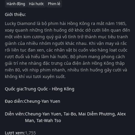
Hành động
Hài hước
Phim lẻ
Giới thiệu:
Lucky Diamond
là bộ phim hài Hồng Kông ra mắt năm 1985,
xoay quanh những tình huống dở khóc dở cười liên quan đến
một viên kim cương quý giá vô tình trở thành mục tiêu tranh
giành của nhiều nhóm người khác nhau. Khi vận may và rắc
rối liên tục đan xen, các nhân vật bị cuốn vào hàng loạt cuộc
rượt đuổi và hiểu lầm hài hước. Bộ phim mang phong cách
giải trí nhẹ nhàng đặc trưng của điện ảnh Hồng Kông thập
niên 80, với nhịp phim nhanh, nhiều tình huống gây cười và
không khí vui tươi xuyên suốt.
Quốc gia:
Trung Quốc - Hồng Kông
Đạo diễn:
Cheung-Yan Yuen
Diễn viên:
Cheung-Yan Yuen
Tai-Bo
Mai Diễm Phương
Alex
Man
Tat-Wah Tso
Lượt xem:
1,755