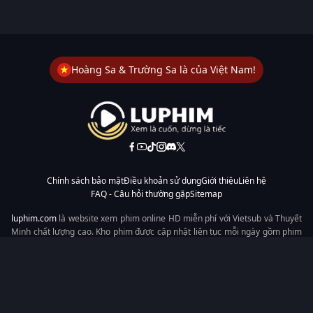
Hoàng Sa & Trường Sa là của Việt Nam!
Chính sách bảo mật
Điều khoản sử dụng
Giới thiệu
Liên hệ
FAQ - Câu hỏi thường gặp
Sitemap
luphim.com
là website xem phim online HD miễn phí với Vietsub và Thuyết
Minh chất lượng cao. Kho phim được cập nhật liên tục mỗi ngày gồm phim
lẻ, phim chiếu rạp, phim Trung Quốc, Hàn Quốc, cổ trang, hiện đại, tình
cảm và hành động. Tốc độ tải nhanh, giao diện dễ dùng, xem mượt trên
mọi thiết bị, mang đến trải nghiệm xem phim tiện lợi cho người yêu phim
tại Việt Nam.
Từ khóa tìm kiếm:
luphim.com
LuPhim
Phim Thuyết Minh
Phim Hay
Phim Mới