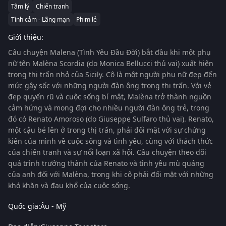
Tâm lý
Chiến tranh
Tình cảm - Lãng mạn
Phim lẻ
Giới thiệu:
Câu chuyện
Malena (Tình Yêu Đầu Đời)
bắt đầu khi một phụ
nữ tên Malèna Scordia (do Monica Bellucci thủ vai) xuất hiện
trong thị trấn nhỏ của Sicily. Cô là một người phụ nữ đẹp đến
mức gây sốc với những người đàn ông trong thị trấn. Với vẻ
đẹp quyến rũ và cuộc sống bí mật, Malèna trở thành nguồn
cảm hứng và mong đợi cho nhiều người đàn ông trẻ, trong
đó có Renato Amoroso (do Giuseppe Sulfaro thủ vai). Renato,
một cậu bé lên ở trong thị trấn, phải đối mặt với sự chứng
kiến của mình về cuộc sống và tình yêu, cùng với thách thức
của chiến tranh và sự nổi loạn xã hội. Câu chuyện theo dõi
quá trình trưởng thành của Renato và tình yêu mù quáng
của anh đối với Malèna, trong khi cô phải đối mặt với những
khó khăn và đau khổ của cuộc sống.
Quốc gia:
Âu - Mỹ