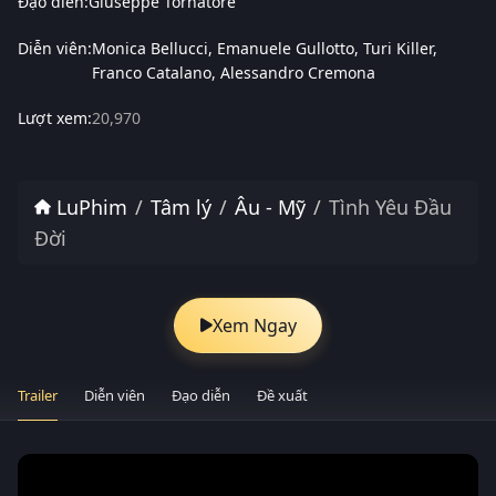
Đạo diễn:
Giuseppe Tornatore
Diễn viên:
Monica Bellucci
Emanuele Gullotto
Turi Killer
Franco Catalano
Alessandro Cremona
Lượt xem:
20,970
LuPhim
Tâm lý
Âu - Mỹ
Tình Yêu Đầu
Đời
Xem Ngay
Trailer
Diễn viên
Đạo diễn
Đề xuất