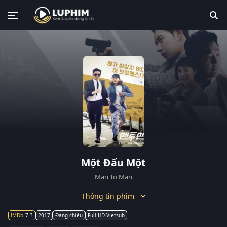
Một Đấu Một
Man To Man
Thông tin phim
7.3
2017
Đang chiếu
Full HD Vietsub