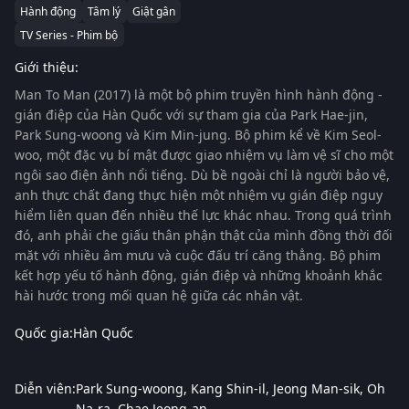
Hành động
Tâm lý
Giật gân
TV Series - Phim bộ
Giới thiệu:
Man To Man (2017)
là một bộ phim truyền hình hành động -
gián điệp của Hàn Quốc với sự tham gia của
Park Hae-jin
,
Park Sung-woong
và
Kim Min-jung
. Bộ phim kể về Kim Seol-
woo, một đặc vụ bí mật được giao nhiệm vụ làm vệ sĩ cho một
ngôi sao điện ảnh nổi tiếng. Dù bề ngoài chỉ là người bảo vệ,
anh thực chất đang thực hiện một nhiệm vụ gián điệp nguy
hiểm liên quan đến nhiều thế lực khác nhau. Trong quá trình
đó, anh phải che giấu thân phận thật của mình đồng thời đối
mặt với nhiều âm mưu và cuộc đấu trí căng thẳng. Bộ phim
kết hợp yếu tố hành động, gián điệp và những khoảnh khắc
hài hước trong mối quan hệ giữa các nhân vật.
Quốc gia:
Hàn Quốc
Diễn viên:
Park Sung-woong
Kang Shin-il
Jeong Man-sik
Oh
Na-ra
Chae Jeong-an