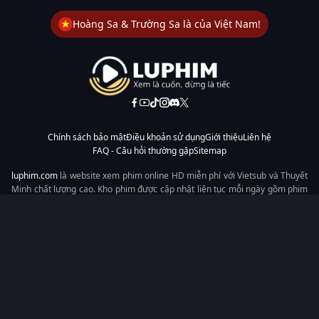
Hoàng Sa & Trường Sa là của Việt Nam!
Chính sách bảo mật
Điều khoản sử dụng
Giới thiệu
Liên hệ
FAQ - Câu hỏi thường gặp
Sitemap
luphim.com
là website xem phim online HD miễn phí với Vietsub và Thuyết
Minh chất lượng cao. Kho phim được cập nhật liên tục mỗi ngày gồm phim
lẻ, phim chiếu rạp, phim Trung Quốc, Hàn Quốc, cổ trang, hiện đại, tình
cảm và hành động. Tốc độ tải nhanh, giao diện dễ dùng, xem mượt trên
mọi thiết bị, mang đến trải nghiệm xem phim tiện lợi cho người yêu phim
tại Việt Nam.
Từ khóa tìm kiếm:
luphim.com
LuPhim
Phim Thuyết Minh
Phim Hay
Phim Mới
Phim Online
Copyright © 2026 by LuPhim - All rights reserved.