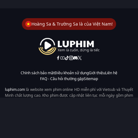
Hoàng Sa & Trường Sa là của Việt Nam!
Chính sách bảo mật
Điều khoản sử dụng
Giới thiệu
Liên hệ
FAQ - Câu hỏi thường gặp
Sitemap
luphim.com
là website xem phim online HD miễn phí với Vietsub và Thuyết
Minh chất lượng cao. Kho phim được cập nhật liên tục mỗi ngày gồm phim
lẻ, phim chiếu rạp, phim Trung Quốc, Hàn Quốc, cổ trang, hiện đại, tình
cảm và hành động. Tốc độ tải nhanh, giao diện dễ dùng, xem mượt trên
mọi thiết bị, mang đến trải nghiệm xem phim tiện lợi cho người yêu phim
tại Việt Nam.
Từ khóa tìm kiếm:
luphim.com
LuPhim
Phim Thuyết Minh
Phim Hay
Phim Mới
Phim Online