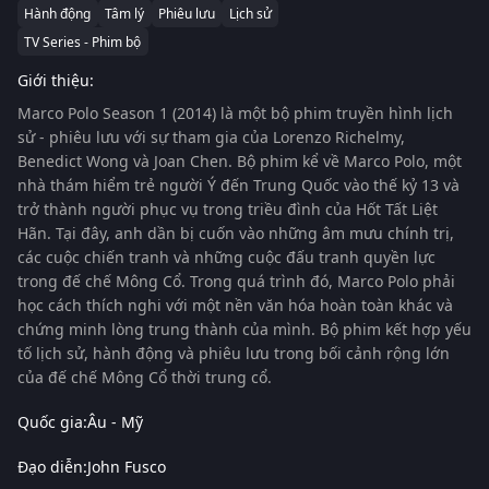
Hành động
Tâm lý
Phiêu lưu
Lịch sử
TV Series - Phim bộ
Giới thiệu:
Marco Polo Season 1 (2014)
là một bộ phim truyền hình lịch
sử - phiêu lưu với sự tham gia của
Lorenzo Richelmy
,
Benedict Wong
và
Joan Chen
. Bộ phim kể về Marco Polo, một
nhà thám hiểm trẻ người Ý đến Trung Quốc vào thế kỷ 13 và
trở thành người phục vụ trong triều đình của Hốt Tất Liệt
Hãn. Tại đây, anh dần bị cuốn vào những âm mưu chính trị,
các cuộc chiến tranh và những cuộc đấu tranh quyền lực
trong đế chế Mông Cổ. Trong quá trình đó, Marco Polo phải
học cách thích nghi với một nền văn hóa hoàn toàn khác và
chứng minh lòng trung thành của mình. Bộ phim kết hợp yếu
tố lịch sử, hành động và phiêu lưu trong bối cảnh rộng lớn
của đế chế Mông Cổ thời trung cổ.
Quốc gia:
Âu - Mỹ
Đạo diễn:
John Fusco