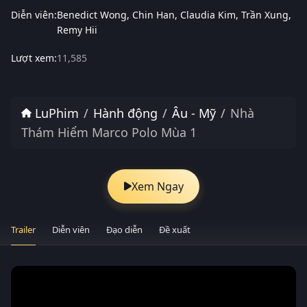
Diễn viên:
Benedict Wong
Chin Han
Claudia Kim
Trần Xung
Remy Hii
Lượt xem:
11,585
LuPhim
Hành động
Âu - Mỹ
Nhà
Thám Hiểm Marco Polo Mùa 1
Xem Ngay
Trailer
Diễn viên
Đạo diễn
Đề xuất