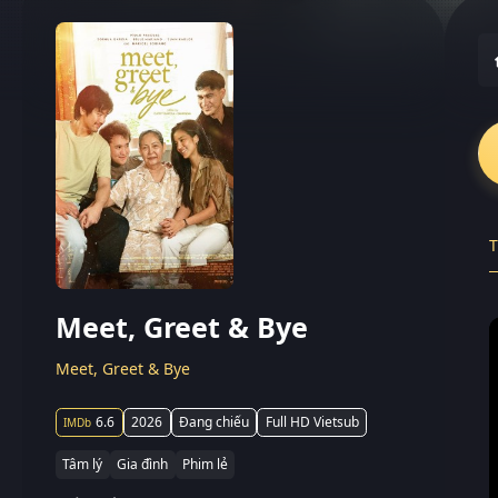
T
Meet, Greet & Bye
Meet, Greet & Bye
6.6
2026
Đang chiếu
Full HD Vietsub
Tâm lý
Gia đình
Phim lẻ