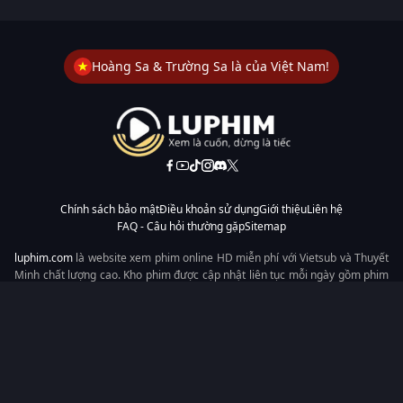
Hoàng Sa & Trường Sa là của Việt Nam!
Chính sách bảo mật
Điều khoản sử dụng
Giới thiệu
Liên hệ
FAQ - Câu hỏi thường gặp
Sitemap
luphim.com
là website xem phim online HD miễn phí với Vietsub và Thuyết
Minh chất lượng cao. Kho phim được cập nhật liên tục mỗi ngày gồm phim
lẻ, phim chiếu rạp, phim Trung Quốc, Hàn Quốc, cổ trang, hiện đại, tình
cảm và hành động. Tốc độ tải nhanh, giao diện dễ dùng, xem mượt trên
mọi thiết bị, mang đến trải nghiệm xem phim tiện lợi cho người yêu phim
tại Việt Nam.
Từ khóa tìm kiếm:
luphim.com
LuPhim
Phim Thuyết Minh
Phim Hay
Phim Mới
Phim Online