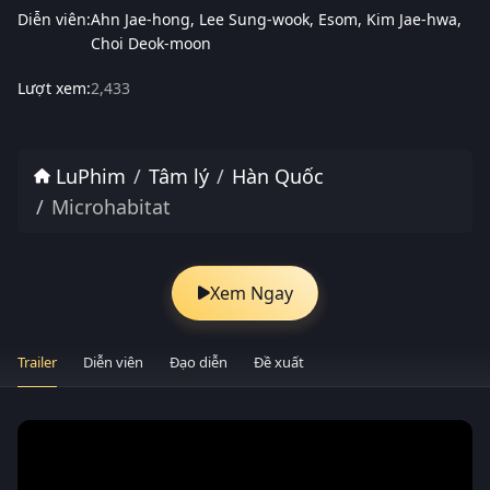
Diễn viên:
Ahn Jae-hong
Lee Sung-wook
Esom
Kim Jae-hwa
Choi Deok-moon
Lượt xem:
2,433
LuPhim
Tâm lý
Hàn Quốc
Microhabitat
Xem Ngay
Trailer
Diễn viên
Đạo diễn
Đề xuất