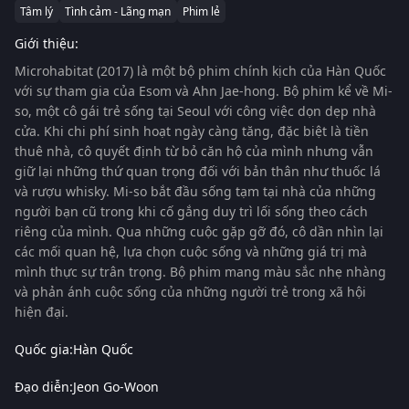
Tâm lý
Tình cảm - Lãng mạn
Phim lẻ
Giới thiệu:
Microhabitat (2017)
là một bộ phim chính kịch của Hàn Quốc
với sự tham gia của
Esom
và
Ahn Jae-hong
. Bộ phim kể về Mi-
so, một cô gái trẻ sống tại Seoul với công việc dọn dẹp nhà
cửa. Khi chi phí sinh hoạt ngày càng tăng, đặc biệt là tiền
thuê nhà, cô quyết định từ bỏ căn hộ của mình nhưng vẫn
giữ lại những thứ quan trọng đối với bản thân như thuốc lá
và rượu whisky. Mi-so bắt đầu sống tạm tại nhà của những
người bạn cũ trong khi cố gắng duy trì lối sống theo cách
riêng của mình. Qua những cuộc gặp gỡ đó, cô dần nhìn lại
các mối quan hệ, lựa chọn cuộc sống và những giá trị mà
mình thực sự trân trọng. Bộ phim mang màu sắc nhẹ nhàng
và phản ánh cuộc sống của những người trẻ trong xã hội
hiện đại.
Quốc gia:
Hàn Quốc
Đạo diễn:
Jeon Go-Woon