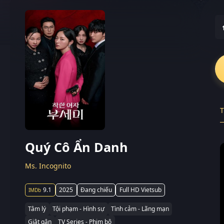
T
Quý Cô Ẩn Danh
Ms. Incognito
9.1
2025
Đang chiếu
Full HD Vietsub
Tâm lý
Tội phạm - Hình sự
Tình cảm - Lãng mạn
Giật gân
TV Series - Phim bộ