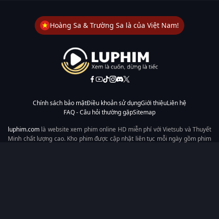
Hoàng Sa & Trường Sa là của Việt Nam!
Chính sách bảo mật
Điều khoản sử dụng
Giới thiệu
Liên hệ
FAQ - Câu hỏi thường gặp
Sitemap
luphim.com
là website xem phim online HD miễn phí với Vietsub và Thuyết
Minh chất lượng cao. Kho phim được cập nhật liên tục mỗi ngày gồm phim
lẻ, phim chiếu rạp, phim Trung Quốc, Hàn Quốc, cổ trang, hiện đại, tình
cảm và hành động. Tốc độ tải nhanh, giao diện dễ dùng, xem mượt trên
mọi thiết bị, mang đến trải nghiệm xem phim tiện lợi cho người yêu phim
tại Việt Nam.
Từ khóa tìm kiếm:
luphim.com
LuPhim
Phim Thuyết Minh
Phim Hay
Phim Mới
Phim Online
Copyright © 2026 by LuPhim - All rights reserved.