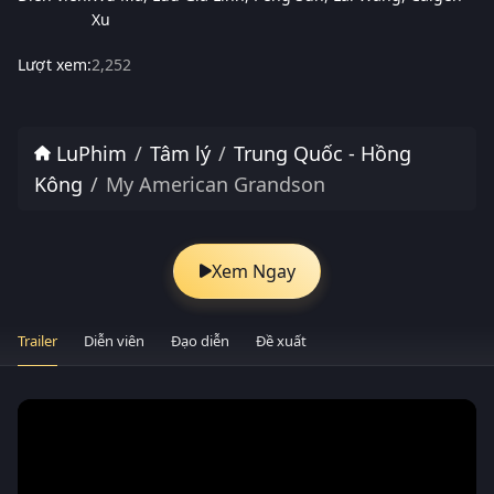
Xu
Lượt xem:
2,252
LuPhim
Tâm lý
Trung Quốc - Hồng
Kông
My American Grandson
Xem Ngay
Trailer
Diễn viên
Đạo diễn
Đề xuất