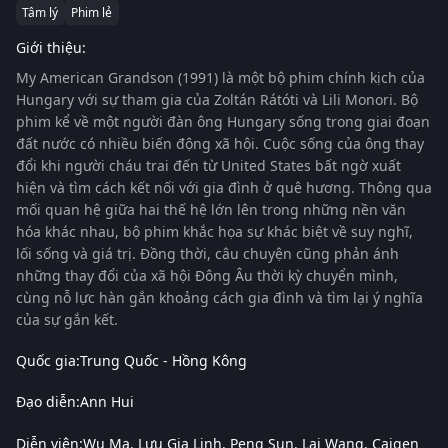
Tâm lý
Phim lẻ
Giới thiệu:
My American Grandson
(1991)
là một bộ phim chính kịch của
Hungary
với sự tham gia của
Zoltán Rátóti
và
Lili Monori
. Bộ
phim kể về một người đàn ông Hungary sống trong giai đoạn
đất nước có nhiều biến động xã hội. Cuộc sống của ông thay
đổi khi người cháu trai đến từ
United States
bất ngờ xuất
hiện và tìm cách kết nối với gia đình ở quê hương. Thông qua
mối quan hệ giữa hai thế hệ lớn lên trong những nền văn
hóa khác nhau, bộ phim khắc họa sự khác biệt về suy nghĩ,
lối sống và giá trị. Đồng thời, câu chuyện cũng phản ánh
những thay đổi của xã hội Đông Âu thời kỳ chuyển mình,
cùng nỗ lực hàn gắn khoảng cách gia đình và tìm lại ý nghĩa
của sự gắn kết.
Quốc gia:
Trung Quốc - Hồng Kông
Đạo diễn:
Ann Hui
Diễn viên:
Wu Ma
Lưu Gia Linh
Peng Sun
Lai Wang
Caigen