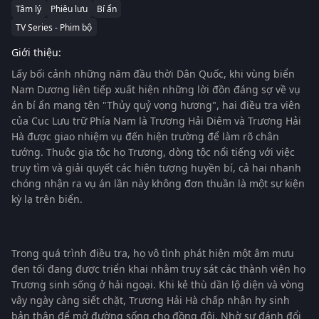
Tâm lý
Phiêu lưu
Bí ẩn
TV Series - Phim bộ
Giới thiệu:
Lấy bối cảnh những năm đầu thời Dân Quốc, khi vùng biển
Nam Dương liên tiếp xuất hiện những lời đồn đáng sợ về vụ
án bí ẩn mang tên "Thủy quỷ vọng hương", hai điều tra viên
của Cục Lưu trữ Phía Nam là Trương Hải Diêm và Trương Hải
Hà được giao nhiệm vụ đến hiện trường để làm rõ chân
tướng. Thuộc gia tộc họ Trương, dòng tộc nổi tiếng với việc
truy tìm và giải quyết các hiện tượng huyền bí, cả hai nhanh
chóng nhận ra vụ án lần này không đơn thuần là một sự kiện
kỳ lạ trên biển.
Trong quá trình điều tra, họ vô tình phát hiện một âm mưu
đen tối đang được triển khai nhằm truy sát các thành viên họ
Trương sinh sống ở hải ngoại. Khi kẻ thù dần lộ diện và vòng
vây ngày càng siết chặt, Trương Hải Hà chấp nhận hy sinh
bản thân để mở đường sống cho đồng đội. Nhờ sự đánh đổi