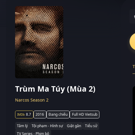
T
Trùm Ma Túy (Mùa 2)
Narcos Season 2
8.7
2016
Đang chiếu
Full HD Vietsub
Tâm lý
Tội phạm - Hình sự
Giật gân
Tiểu sử
TV Series - Phim bộ