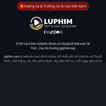
Hoàng Sa & Trường Sa là của Việt Nam!
Chính sách bảo mật
Điều khoản sử dụng
Giới thiệu
Liên hệ
FAQ - Câu hỏi thường gặp
Sitemap
luphim.com
là website xem phim online HD miễn phí với Vietsub và Thuyết
Minh chất lượng cao. Kho phim được cập nhật liên tục mỗi ngày gồm phim
lẻ, phim chiếu rạp, phim Trung Quốc, Hàn Quốc, cổ trang, hiện đại, tình
cảm và hành động. Tốc độ tải nhanh, giao diện dễ dùng, xem mượt trên
mọi thiết bị, mang đến trải nghiệm xem phim tiện lợi cho người yêu phim
tại Việt Nam.
Từ khóa tìm kiếm:
luphim.com
LuPhim
Phim Thuyết Minh
Phim Hay
Phim Mới
Phim Online
Copyright © 2026 by LuPhim - All rights reserved.