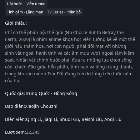
Hài hước
Viễn tưởng
Tình cảm - Lãng mạn
TV Series - Phim bộ
Giới thiệu:
Chỉ có thể phản bội thế giới (No Choice But to Betray the
Earth, 2020) là phim anime khoa học viễn tưởng kể về một thế
giới hậu thảm họa, nơi con người phải đối mặt với những
sinh vật ngoài hành tinh và các âm mưu vượt ngoài tầm kiểm
soát. Nhân vật chính buộc phải đưa ra những lựa chọn sống
còn, chiến đấu giữa bổn phận, tình bạn và lòng trung thành,
trong khi vận mệnh Trái Đất đang treo lơ lửng trên lưỡi kiếm
của họ.
Quốc gia:
Trung Quốc - Hồng Kông
Đạo diễn:
Xiaojin Chouzhi
Diễn viên:
Qing Li
Jiaqi Li
Shuqi Gu
Beishi Liu
Anqi Liu
Lượt xem:
22,245