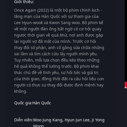
Giới thiệu:
Once Again (2022)
là một bộ phim chính kịch -
lãng mạn của Hàn Quốc với sự tham gia của
Lee Hyun-wook
và
Kwon Sang-woo
. Bộ phim kể
về một người đàn ông bất ngờ có cơ hội quay
ngược thời gian về quá khứ, nơi anh được gặp
lại người vợ đã mất của mình. Trước cơ hội
thay đổi số phận, anh cố gắng sửa chữa những
sai lầm và tìm cách cứu lấy người mình yêu.
Tuy nhiên, mỗi lựa chọn đều kéo theo những
hệ quả không thể lường trước. Bộ phim khai
thác chủ đề về tình yêu, sự hối tiếc và giá trị
của thời gian, đồng thời đặt ra câu hỏi liệu con
người có thực sự thay đổi được định mệnh hay
không.
Quốc gia:
Hàn Quốc
Diễn viên:
Woo Jung Kang
Hyun Jun Lee
Ji Yong
Moon