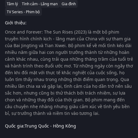
Tâm lý
Tình cảm - Lãng mạn
Gia đình
TV Series - Phim bộ
Giới thiệu:
Once and Forever: The Sun Rises (2023)
là một bộ phim
truyền hình chính kịch - lãng mạn của
China
với sự tham gia
của
Bai Jingting
và
Tian Xiwei
. Bộ phim kể về mối tình kéo dài
nhiều năm giữa hai con người trưởng thành từ những hoàn
cảnh khác nhau, cùng trải qua những thăng trầm của tuổi trẻ
và hành trình theo đuổi ước mơ. Từ những ngày còn ngây thơ
đến khi đối mặt với thực tế khắc nghiệt của cuộc sống, họ
luôn tìm thấy nhau trong những thời điểm quan trọng. Qua
nhiều lần chia xa và gặp lại, tình cảm của họ dần trở nên sâu
sắc hơn, nhưng cũng bị thử thách bởi trách nhiệm, sự lựa
chọn và những thay đổi của thời gian. Bộ phim mang đến
câu chuyện nhẹ nhàng nhưng giàu cảm xúc về tình yêu bền
bỉ, sự trưởng thành và niềm tin vào tương lai.
Quốc gia:
Trung Quốc - Hồng Kông