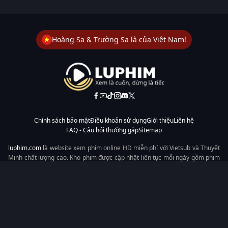
Hoàng Sa & Trường Sa là của Việt Nam!
Chính sách bảo mật
Điều khoản sử dụng
Giới thiệu
Liên hệ
FAQ - Câu hỏi thường gặp
Sitemap
luphim.com
là website xem phim online HD miễn phí với Vietsub và Thuyết
Minh chất lượng cao. Kho phim được cập nhật liên tục mỗi ngày gồm phim
lẻ, phim chiếu rạp, phim Trung Quốc, Hàn Quốc, cổ trang, hiện đại, tình
cảm và hành động. Tốc độ tải nhanh, giao diện dễ dùng, xem mượt trên
mọi thiết bị, mang đến trải nghiệm xem phim tiện lợi cho người yêu phim
tại Việt Nam.
Từ khóa tìm kiếm:
luphim.com
LuPhim
Phim Thuyết Minh
Phim Hay
Phim Mới
Phim Online