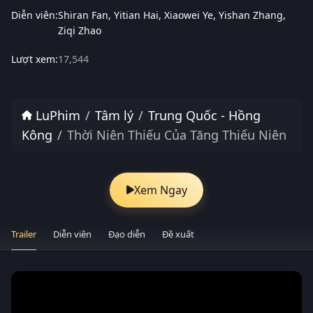
Diễn viên:
Shiran Fan
Yitian Hai
Xiaowei Ye
Yishan Zhang
Ziqi Zhao
Lượt xem:
17,544
LuPhim
Tâm lý
Trung Quốc - Hồng
Kông
Thời Niên Thiếu Của Tăng Thiếu Niên
Xem Ngay
Trailer
Diễn viên
Đạo diễn
Đề xuất