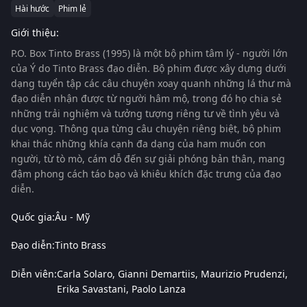
Hài hước
Phim lẻ
Giới thiệu:
P.O. Box Tinto Brass (1995)
là một bộ phim tâm lý - người lớn
của Ý do
Tinto Brass
đạo diễn. Bộ phim được xây dựng dưới
dạng tuyển tập các câu chuyện xoay quanh những lá thư mà
đạo diễn nhận được từ người hâm mộ, trong đó họ chia sẻ
những trải nghiệm và tưởng tượng riêng tư về tình yêu và
dục vọng. Thông qua từng câu chuyện riêng biệt, bộ phim
khai thác những khía cạnh đa dạng của ham muốn con
người, từ tò mò, cám dỗ đến sự giải phóng bản thân, mang
đậm phong cách táo bạo và khiêu khích đặc trưng của đạo
diễn.
Quốc gia:
Âu - Mỹ
Đạo diễn:
Tinto Brass
Diễn viên:
Carla Solaro
Gianni Demartiis
Maurizio Prudenzi
Erika Savastani
Paolo Lanza