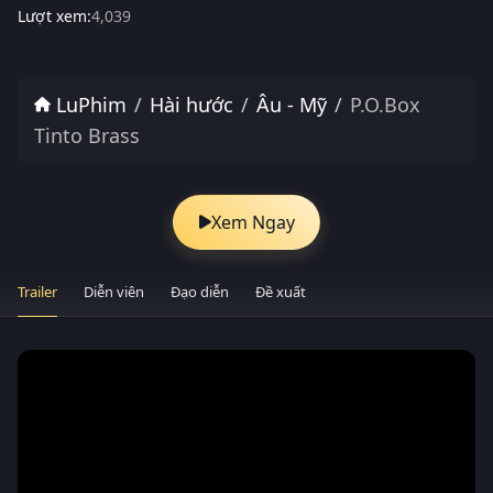
Lượt xem:
4,039
LuPhim
Hài hước
Âu - Mỹ
P.O.Box
Tinto Brass
Xem Ngay
Trailer
Diễn viên
Đạo diễn
Đề xuất