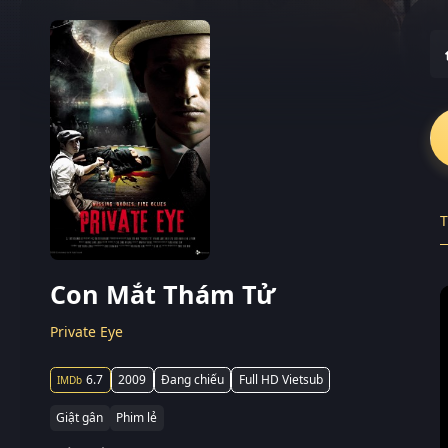
T
Con Mắt Thám Tử
Private Eye
6.7
2009
Đang chiếu
Full HD Vietsub
Giật gân
Phim lẻ