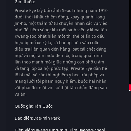
Giới thiệu:
Private Eye
lấy bối cảnh Seoul những năm 1910
dưới thời Nhật chiếm đóng, xoay quanh Hong
Jin-ho, một thám tử tư chuyên nhận các vụ việc
nhỏ để kiếm sống; khi một sinh viên y khoa tên
Kwang-soo phát hiện một thi thể bí ẩn có dấu
hiệu bị mổ xẻ kỳ lạ, cả hai bị cuốn vào cuộc
điều tra liên quan đến hàng loạt cái chết đáng
ngờ và một âm mưu đen tối; trong quá trình
lần theo manh mối giữa những con phố u ám
và tầng lớp xã hội phức tạp,
Private Eye
dần hé
lộ bí mật về các thí nghiệm y học trái phép và
mạng lưới tội phạm nguy hiểm, buộc hai nhân
vật phải đối mặt với sự thật tàn nhẫn đằng sau
vụ án.
Quốc gia:
Hàn Quốc
Đạo diễn:
Dae-min Park
Diễn viên:
Hwang Jung-min
Kim Byeong-cheol