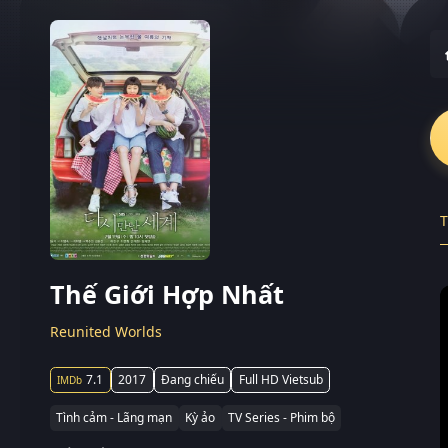
T
Thế Giới Hợp Nhất
Reunited Worlds
7.1
2017
Đang chiếu
Full HD Vietsub
Tình cảm - Lãng mạn
Kỳ ảo
TV Series - Phim bộ