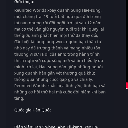
Giới thiệu:
Reunited Worlds
xoay quanh Sung Hae-sung,
một chàng trai 19 tuổi bất ngờ qua đời trong
tai nạn nhưng rồi đột ngột trở lại sau 12 năm
mà cơ thể vẫn giữ nguyên tuổi trẻ; khi quay lại
thế giới, anh phát hiện mọi thứ đã thay đổi,
đặc biệt là Jung Jung-won, người bạn thân từ
nhỏ nay đã trưởng thành và mang nhiều tổn
thương vì sự ra đi của anh; trong hành trình
thích nghi với cuộc sống mới và tìm hiểu lý do
mình trở lại, Hae-sung dần giúp những người
xung quanh hàn gắn vết thương quá khứ;
thông qua những cuộc gặp gỡ và chia ly,
Reunited Worlds
khắc họa tình yêu, tình bạn và
những cơ hội thứ hai mà cuộc đời hiếm khi ban
tặng.
Quốc gia:
Hàn Quốc
Diễn viên:
Han So-hee
Ahn Kil-kang
Yeo Jin-