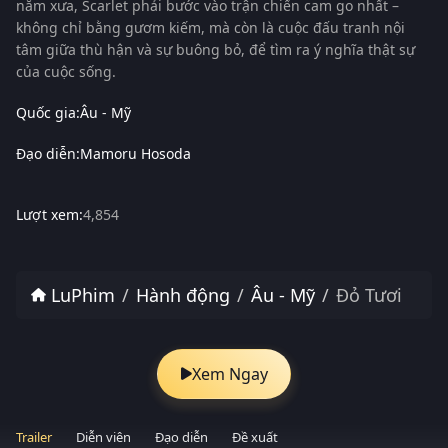
năm xưa, Scarlet phải bước vào trận chiến cam go nhất –
không chỉ bằng gươm kiếm, mà còn là cuộc đấu tranh nội
tâm giữa thù hận và sự buông bỏ, để tìm ra ý nghĩa thật sự
của cuộc sống.
Quốc gia:
Âu - Mỹ
Đạo diễn:
Mamoru Hosoda
Lượt xem:
4,854
LuPhim
Hành động
Âu - Mỹ
Đỏ Tươi
Xem Ngay
Trailer
Diễn viên
Đạo diễn
Đề xuất