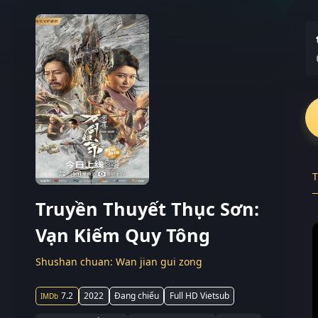
T
Truyền Thuyết Thục Sơn:
Vạn Kiếm Quy Tông
Shushan chuan: Wan jian gui zong
7.2
2022
Đang chiếu
Full HD Vietsub