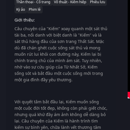
Thần thoại - Cổ trang
Võ thuật - Kiếm hiệp
Phiêu lưu
Kỳ ảo
Phim lẻ
Giới thiệu:
Câu chuyện của "Kiếm" xoay quanh một sát thủ
tài ba, nổi danh với biệt danh là "Kiếm" và là
sát thủ hàng đầu của sơn trang Thất Sát. Mặc
dù đã chán ghét cuộc sống sát thủ và mong
muốn rút lui khỏi con đường này, Kiếm lại bị
chính trang chủ của mình ám sát. Tuy nhiên,
nhờ vào sự cứu giúp của Từ Nhất Sở, Kiếm
sống sót và bắt đầu một cuộc sống mới trong
một gia đình đầy yêu thương.
Với quyết tâm bắt đầu lại, Kiếm muốn sống
một cuộc đời tốt đẹp, không còn phải giết chóc,
nhưng quá khứ đầy ám ảnh không dễ dàng bỏ
lại. Câu chuyện của Kiếm là hành trình tìm
kiếm sự bình yên, chữa lành vết thương tâm