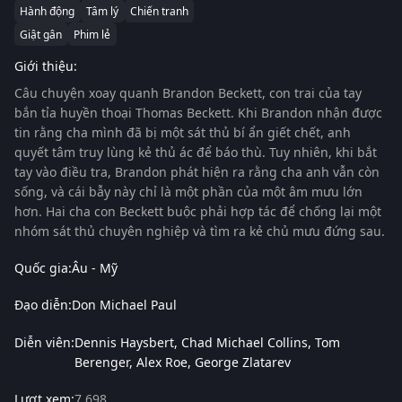
Hành động
Tâm lý
Chiến tranh
Giật gân
Phim lẻ
Giới thiệu:
Câu chuyện xoay quanh Brandon Beckett, con trai của tay
bắn tỉa huyền thoại Thomas Beckett. Khi Brandon nhận được
tin rằng cha mình đã bị một sát thủ bí ẩn giết chết, anh
quyết tâm truy lùng kẻ thủ ác để báo thù. Tuy nhiên, khi bắt
tay vào điều tra, Brandon phát hiện ra rằng cha anh vẫn còn
sống, và cái bẫy này chỉ là một phần của một âm mưu lớn
hơn. Hai cha con Beckett buộc phải hợp tác để chống lại một
nhóm sát thủ chuyên nghiệp và tìm ra kẻ chủ mưu đứng sau.
Quốc gia:
Âu - Mỹ
Đạo diễn:
Don Michael Paul
Diễn viên:
Dennis Haysbert
Chad Michael Collins
Tom
Berenger
Alex Roe
George Zlatarev
Lượt xem:
7,698