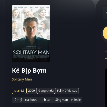
T
Kẻ Bịp Bợm
Solitary Man
6.3
2009
Đang chiếu
Full HD Vietsub
Tâm lý
Hài hước
Tình cảm - Lãng mạn
Phim lẻ