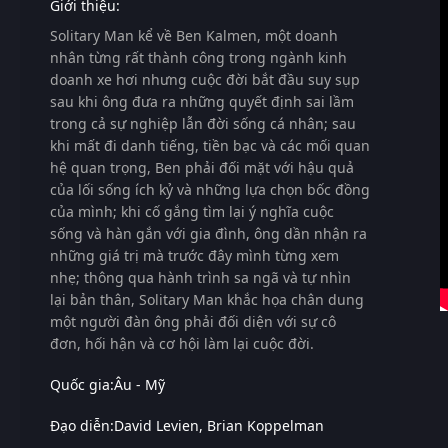
Giới thiệu:
Solitary Man
kể về Ben Kalmen, một doanh
nhân từng rất thành công trong ngành kinh
doanh xe hơi nhưng cuộc đời bắt đầu suy sụp
sau khi ông đưa ra những quyết định sai lầm
trong cả sự nghiệp lẫn đời sống cá nhân; sau
khi mất đi danh tiếng, tiền bạc và các mối quan
hệ quan trọng, Ben phải đối mặt với hậu quả
của lối sống ích kỷ và những lựa chọn bốc đồng
của mình; khi cố gắng tìm lại ý nghĩa cuộc
sống và hàn gắn với gia đình, ông dần nhận ra
những giá trị mà trước đây mình từng xem
nhẹ; thông qua hành trình sa ngã và tự nhìn
lại bản thân,
Solitary Man
khắc họa chân dung
một người đàn ông phải đối diện với sự cô
đơn, hối hận và cơ hội làm lại cuộc đời.
Quốc gia:
Âu - Mỹ
Đạo diễn:
David Levien
Brian Koppelman