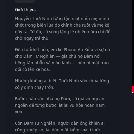
Giới thiệu:
Nguyễn Thời Ninh từng tận mắt nhìn mẹ mình
chết trong biển lửa do chính cha ruột và mẹ kế
gây ra. Từ đó, cô sống lặng lẽ nhiều năm chỉ để
chờ ngày trả thù.
Đến tuổi kết hôn, em kế Phong An Kiều vì sợ gả
cho Đàm Tư Nghiên — gia chủ họ Đàm nổi
tiếng tàn nhẫn và máu lạnh — nên bí mật tráo
đổi cô lên xe hoa.
Nhưng không ai biết, Thời Ninh vốn chưa từng
có ý định chạy trốn.
Bước chân vào nhà họ Đàm, cô giả vờ ngoan
ngoãn để từng bước lật lại vụ hỏa hoạn năm
xưa.
Còn Đàm Tư Nghiên, người đàn ông khiến ai
cũng khiếp sợ, lại dần mất kiểm soát trước