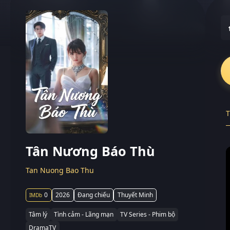
T
Tân Nương Báo Thù
Tan Nuong Bao Thu
0
2026
Đang chiếu
Thuyết Minh
Tâm lý
Tình cảm - Lãng mạn
TV Series - Phim bộ
DramaTV