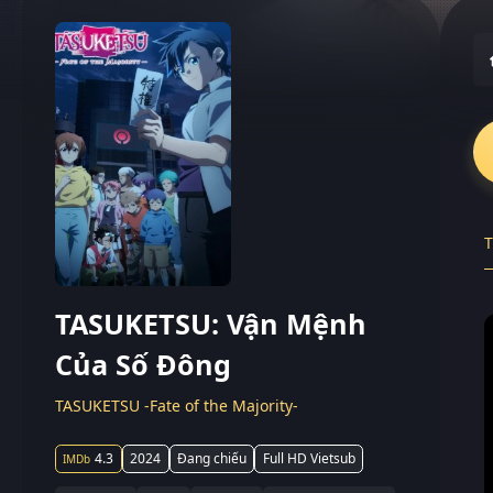
T
TASUKETSU: Vận Mệnh
Của Số Đông
TASUKETSU -Fate of the Majority-
4.3
2024
Đang chiếu
Full HD Vietsub