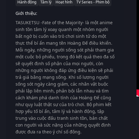
Hành động
Tâm lý
Hoạt hình
TV Series - Phim bộ
Giới thiệu:
TASUKETSU -Fate of the Majority-
là một anime
sinh tồn tâm lý xoay quanh một nhóm người
bất ngờ bị cuốn vào trò chơi sinh tử do một
thực thể bí ẩn mang tên Hoàng Đế điều khiển.
Mỗi ngày, những người sống sót phải tham gia
một cuộc bỏ phiếu, trong đó kết quả theo đa số
sẽ quyết định số phận của mọi người, còn
những người không đáp ứng điều kiện sẽ phải
trả giá bằng mạng sống. Khi số lượng người
sống sót ngày càng giảm, các nhân vật buộc
phải lập liên minh, phản bội lẫn nhau và tìm
cách khám phá danh tính của Hoàng Đế cũng
như quy luật thật sự của trò chơi. Bộ phim kết
hợp yếu tố bí ẩn, tâm lý và hành động, tập
trung vào cuộc đấu tranh sinh tồn, bản chất
con người và sức nặng của những quyết định
được đưa ra theo ý chí số đông.