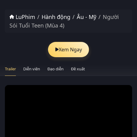
LuPhim
Hành động
Âu - Mỹ
Người
Sói Tuổi Teen (Mùa 4)
Xem Ngay
Trailer
Diễn viên
Đạo diễn
Đề xuất