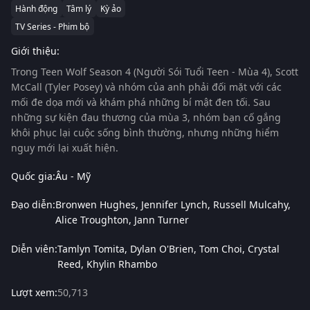
Hành động
Tâm lý
Kỳ ảo
TV Series - Phim bộ
Giới thiệu:
Trong
Teen Wolf Season 4 (Người Sói Tuổi Teen - Mùa 4)
, Scott
McCall (Tyler Posey) và nhóm của anh phải đối mặt với các
mối đe dọa mới và khám phá những bí mật đen tối. Sau
những sự kiện đau thương của mùa 3, nhóm bạn cố gắng
khôi phục lại cuộc sống bình thường, nhưng những hiểm
nguy mới lại xuất hiện.
Quốc gia:
Âu - Mỹ
Đạo diễn:
Bronwen Hughes
Jennifer Lynch
Russell Mulcahy
Alice Troughton
Jann Turner
Diễn viên:
Tamlyn Tomita
Dylan O'Brien
Tom Choi
Crystal
Reed
Khylin Rhambo
Lượt xem:
50,713