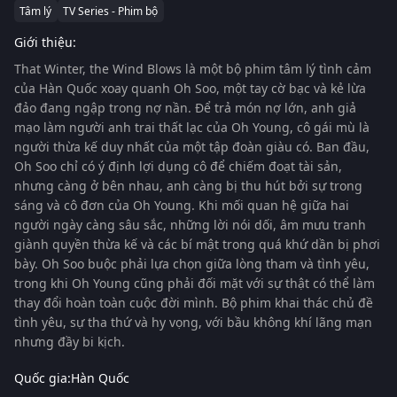
Tâm lý
TV Series - Phim bộ
Giới thiệu:
That Winter, the Wind Blows
là một bộ phim tâm lý tình cảm
của Hàn Quốc xoay quanh Oh Soo, một tay cờ bạc và kẻ lừa
đảo đang ngập trong nợ nần. Để trả món nợ lớn, anh giả
mạo làm người anh trai thất lạc của Oh Young, cô gái mù là
người thừa kế duy nhất của một tập đoàn giàu có. Ban đầu,
Oh Soo chỉ có ý định lợi dụng cô để chiếm đoạt tài sản,
nhưng càng ở bên nhau, anh càng bị thu hút bởi sự trong
sáng và cô đơn của Oh Young. Khi mối quan hệ giữa hai
người ngày càng sâu sắc, những lời nói dối, âm mưu tranh
giành quyền thừa kế và các bí mật trong quá khứ dần bị phơi
bày. Oh Soo buộc phải lựa chọn giữa lòng tham và tình yêu,
trong khi Oh Young cũng phải đối mặt với sự thật có thể làm
thay đổi hoàn toàn cuộc đời mình. Bộ phim khai thác chủ đề
tình yêu, sự tha thứ và hy vọng, với bầu không khí lãng mạn
nhưng đầy bi kịch.
Quốc gia:
Hàn Quốc