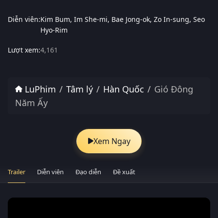
Diễn viên:
Kim Bum
Im She-mi
Bae Jong-ok
Zo In-sung
Seo
Hyo-Rim
Lượt xem:
4,161
LuPhim
Tâm lý
Hàn Quốc
Gió Đông
Năm Ấy
Xem Ngay
Trailer
Diễn viên
Đạo diễn
Đề xuất