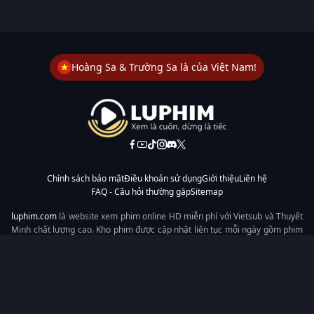
Hoàng Sa & Trường Sa là của Việt Nam!
Chính sách bảo mật
Điều khoản sử dụng
Giới thiệu
Liên hệ
FAQ - Câu hỏi thường gặp
Sitemap
luphim.com
là website xem phim online HD miễn phí với Vietsub và Thuyết
Minh chất lượng cao. Kho phim được cập nhật liên tục mỗi ngày gồm phim
lẻ, phim chiếu rạp, phim Trung Quốc, Hàn Quốc, cổ trang, hiện đại, tình
cảm và hành động. Tốc độ tải nhanh, giao diện dễ dùng, xem mượt trên
mọi thiết bị, mang đến trải nghiệm xem phim tiện lợi cho người yêu phim
tại Việt Nam.
Từ khóa tìm kiếm:
luphim.com
LuPhim
Phim Thuyết Minh
Phim Hay
Phim Mới