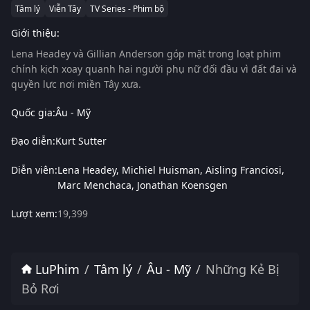
Tâm lý
Viễn Tây
TV Series - Phim bộ
Giới thiệu:
Lena Headey và Gillian Anderson góp mặt trong loạt phim
chính kịch xoay quanh hai người phụ nữ đối đầu vì đất đai và
quyền lực nơi miền Tây xưa.
Quốc gia:
Âu - Mỹ
Đạo diễn:
Kurt Sutter
Diễn viên:
Lena Headey
Michiel Huisman
Aisling Franciosi
Marc Menchaca
Jonathan Koensgen
Lượt xem:
19,399
LuPhim
Tâm lý
Âu - Mỹ
Những Kẻ Bị
Bỏ Rơi