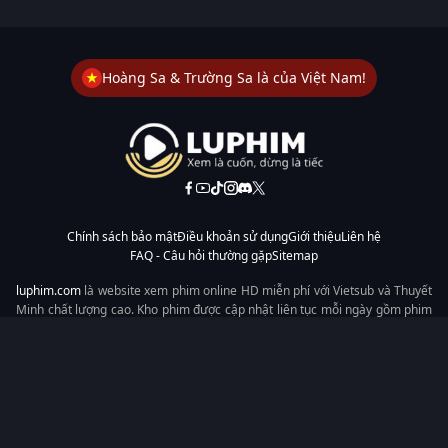
Hoàng Sa & Trường Sa là của Việt Nam!
Chính sách bảo mật
Điều khoản sử dụng
Giới thiệu
Liên hệ
FAQ - Câu hỏi thường gặp
Sitemap
luphim.com
là website xem phim online HD miễn phí với Vietsub và Thuyết
Minh chất lượng cao. Kho phim được cập nhật liên tục mỗi ngày gồm phim
lẻ, phim chiếu rạp, phim Trung Quốc, Hàn Quốc, cổ trang, hiện đại, tình
cảm và hành động. Tốc độ tải nhanh, giao diện dễ dùng, xem mượt trên
mọi thiết bị, mang đến trải nghiệm xem phim tiện lợi cho người yêu phim
tại Việt Nam.
Từ khóa tìm kiếm:
luphim.com
LuPhim
Phim Thuyết Minh
Phim Hay
Phim Mới
Phim Online