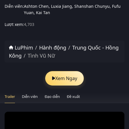
Diễn viên:
Ashton Chen
Luxia Jiang
Shanshan Chunyu
Fufu
Yuan
Kai Tan
Lượt xem:
4,703
LuPhim
Hành động
Trung Quốc - Hồng
Kông
Tình Vũ Nữ
Xem Ngay
Trailer
Diễn viên
Đạo diễn
Đề xuất