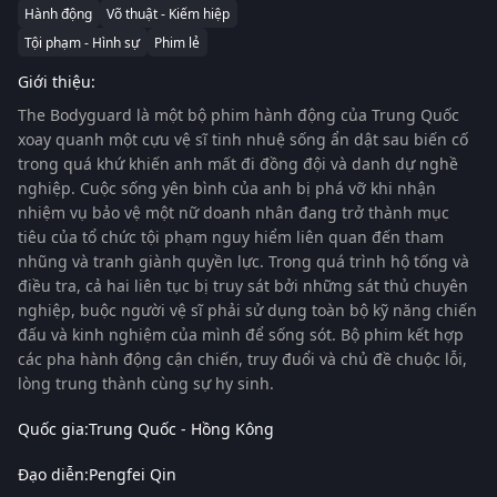
Hành động
Võ thuật - Kiếm hiệp
Tội phạm - Hình sự
Phim lẻ
Giới thiệu:
The Bodyguard
là một bộ phim hành động của Trung Quốc
xoay quanh một cựu vệ sĩ tinh nhuệ sống ẩn dật sau biến cố
trong quá khứ khiến anh mất đi đồng đội và danh dự nghề
nghiệp. Cuộc sống yên bình của anh bị phá vỡ khi nhận
nhiệm vụ bảo vệ một nữ doanh nhân đang trở thành mục
tiêu của tổ chức tội phạm nguy hiểm liên quan đến tham
nhũng và tranh giành quyền lực. Trong quá trình hộ tống và
điều tra, cả hai liên tục bị truy sát bởi những sát thủ chuyên
nghiệp, buộc người vệ sĩ phải sử dụng toàn bộ kỹ năng chiến
đấu và kinh nghiệm của mình để sống sót. Bộ phim kết hợp
các pha hành động cận chiến, truy đuổi và chủ đề chuộc lỗi,
lòng trung thành cùng sự hy sinh.
Quốc gia:
Trung Quốc - Hồng Kông
Đạo diễn:
Pengfei Qin