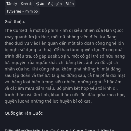
Tâm lý
Kinh dị
Kỳ ảo
Giật gân
Bí ẩn
TV Series - Phim bộ
Giới thiệu:
The Cursed
là một bộ phim kinh dị siêu nhiên của Hàn Quốc
xoay quanh Im Jin Hee, một nữ phóng viên điều tra đang
theo đuổi vụ việc liên quan đến một tập đoàn công nghệ lớn
bị nghi sử dụng tà thuật để thao túng quyền lực. Trong quá
trình điều tra, cô gặp Baek So Jin, một cô gái trẻ sở hữu năng
lực nguyền rủa người khác chỉ bằng tên, ảnh và đồ vật cá
nhân của họ. Khi cùng nhau khám phá những bí mật đằng
sau tập đoàn và thế lực tà giáo đứng sau, cả hai phải đối mặt
với hàng loạt hiện tượng siêu nhiên, những nghi lễ hắc ám
và các âm mưu đẫm máu. Bộ phim kết hợp yếu tố kinh dị,
trinh thám và tâm linh, khai thác cuộc đối đầu giữa khoa học,
quyền lực và những thế lực huyền bí cổ xưa.
Quốc gia:
Hàn Quốc
Diễn viên:
Kim Min-jae
Go Gyu-pil
Sung Dong-il
Kim In-