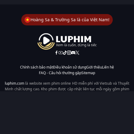
Hoàng Sa & Trường Sa là của Việt Nam!
Chính sách bảo mật
Điều khoản sử dụng
Giới thiệu
Liên hệ
FAQ - Câu hỏi thường gặp
Sitemap
luphim.com
là website xem phim online HD miễn phí với Vietsub và Thuyết
Minh chất lượng cao. Kho phim được cập nhật liên tục mỗi ngày gồm phim
lẻ, phim chiếu rạp, phim Trung Quốc, Hàn Quốc, cổ trang, hiện đại, tình
cảm và hành động. Tốc độ tải nhanh, giao diện dễ dùng, xem mượt trên
mọi thiết bị, mang đến trải nghiệm xem phim tiện lợi cho người yêu phim
tại Việt Nam.
Từ khóa tìm kiếm:
luphim.com
LuPhim
Phim Thuyết Minh
Phim Hay
Phim Mới
Phim Online