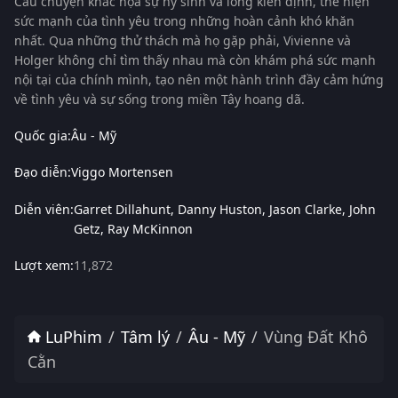
Câu chuyện khắc họa sự hy sinh và lòng kiên định, thể hiện
sức mạnh của tình yêu trong những hoàn cảnh khó khăn
nhất. Qua những thử thách mà họ gặp phải, Vivienne và
Holger không chỉ tìm thấy nhau mà còn khám phá sức mạnh
nội tại của chính mình, tạo nên một hành trình đầy cảm hứng
về tình yêu và sự sống trong miền Tây hoang dã.
Quốc gia:
Âu - Mỹ
Đạo diễn:
Viggo Mortensen
Diễn viên:
Garret Dillahunt
Danny Huston
Jason Clarke
John
Getz
Ray McKinnon
Lượt xem:
11,872
LuPhim
Tâm lý
Âu - Mỹ
Vùng Đất Khô
Cằn