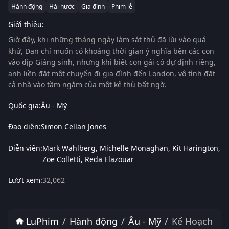
Hành động
Hài hước
Gia đình
Phim lẻ
Giới thiệu:
Giờ đây, khi những tháng ngày làm sát thủ đã lùi vào quá
khứ, Dan chỉ muốn có khoảng thời gian ý nghĩa bên các con
vào dịp Giáng sinh, nhưng khi biết con gái có dự định riêng,
anh liền đặt một chuyến đi gia đình đến London, vô tình đặt
cả nhà vào tầm ngắm của một kẻ thù bất ngờ.
Quốc gia:
Âu - Mỹ
Đạo diễn:
Simon Cellan Jones
Diễn viên:
Mark Wahlberg
Michelle Monaghan
Kit Harington
Zoe Colletti
Reda Elazouar
Lượt xem:
32,062
LuPhim
Hành động
Âu - Mỹ
Kế Hoạch