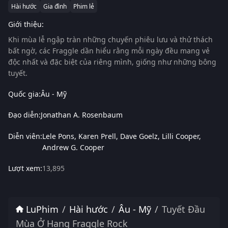
Hài hước
Gia đình
Phim lẻ
Giới thiệu:
Khi mùa lễ ngập tràn những chuyến phiêu lưu và thử thách
bất ngờ, các Fraggle dần hiểu rằng mỗi ngày đều mang vẻ
độc nhất và đặc biệt của riêng mình, giống như những bông
tuyết.
Quốc gia:
Âu - Mỹ
Đạo diễn:
Jonathan A. Rosenbaum
Diễn viên:
Lele Pons
Karen Prell
Dave Goelz
Lilli Cooper
Andrew G. Cooper
Lượt xem:
13,895
LuPhim
Hài hước
Âu - Mỹ
Tuyết Đầu
Mùa Ở Hang Fraggle Rock