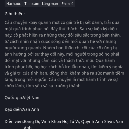
Hài hước
Tình cảm - Lãng mạn
Phim lẻ
Giới thiệu:
Câu chuyện xoay quanh một cô gái trẻ bị sét đánh, trải qua
một quá trình phục hồi đầy thử thách. Sau sự kiện kỳ diệu
này, cô phát hiện ra những thay đổi sâu sắc trong bản thân,
từ cách nhìn nhận cuộc sống đến mối quan hệ với những
người xung quanh. Nhóm bạn thân chí cốt của cô cũng bị
ảnh hưởng bởi sự thay đổi này, mỗi người trong số họ phải
đối mặt với những cảm xúc và thách thức mới. Qua hành
trình phục hồi, họ học cách hỗ trợ lẫn nhau, tìm kiếm ý nghĩa
và giá trị của tình bạn, đồng thời khám phá ra sức mạnh tiềm
tàng trong mỗi người. Câu chuyện là một hành trình về sự
chữa lành, tình yêu và sự trưởng thành.
Quốc gia:
Việt Nam
Đạo diễn:
Van Anh
Diễn viên:
Bang Di
Vinh Khoa Ho
Tú Vi
Quynh Anh Shyn
Van
Anh