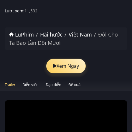
Lượt xem:
11,532
LuPhim
Hài hước
Việt Nam
Đời Cho
Ta Bao Lần Đôi Mươi
Xem Ngay
Trailer
Diễn viên
Đạo diễn
Đề xuất