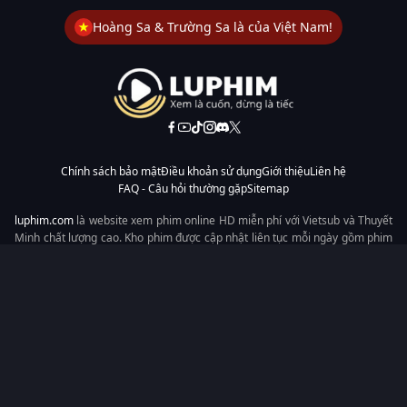
Hoàng Sa & Trường Sa là của Việt Nam!
Chính sách bảo mật
Điều khoản sử dụng
Giới thiệu
Liên hệ
FAQ - Câu hỏi thường gặp
Sitemap
luphim.com
là website xem phim online HD miễn phí với Vietsub và Thuyết
Minh chất lượng cao. Kho phim được cập nhật liên tục mỗi ngày gồm phim
lẻ, phim chiếu rạp, phim Trung Quốc, Hàn Quốc, cổ trang, hiện đại, tình
cảm và hành động. Tốc độ tải nhanh, giao diện dễ dùng, xem mượt trên
mọi thiết bị, mang đến trải nghiệm xem phim tiện lợi cho người yêu phim
tại Việt Nam.
Từ khóa tìm kiếm:
luphim.com
LuPhim
Phim Thuyết Minh
Phim Hay
Phim Mới
Phim Online
Copyright © 2026 by LuPhim - All rights reserved.