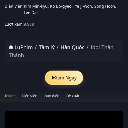
Diễn viên:
Kim Min-kyu
Ko Bo-gyeol
Ye Ji-won
Song Hoon
Lee Dal
Lượt xem:
9,938
LuPhim
Tâm lý
Hàn Quốc
Idol Thần
Thánh
Xem Ngay
Trailer
Diễn viên
Đạo diễn
Đề xuất