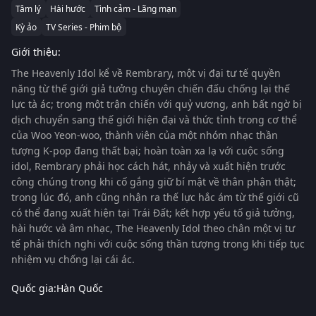
Tâm lý
Hài hước
Tình cảm - Lãng mạn
Kỳ ảo
TV Series - Phim bộ
Giới thiệu:
The Heavenly Idol
kể về Rembrary, một vị đại tư tế quyền
năng từ thế giới giả tưởng chuyên chiến đấu chống lại thế
lực tà ác; trong một trận chiến với quỷ vương, anh bất ngờ bị
dịch chuyển sang thế giới hiện đại và thức tỉnh trong cơ thể
của Woo Yeon-woo, thành viên của một nhóm nhạc thần
tượng K-pop đang thất bại; hoàn toàn xa lạ với cuộc sống
idol, Rembrary phải học cách hát, nhảy và xuất hiện trước
công chúng trong khi cố gắng giữ bí mật về thân phận thật;
trong lúc đó, anh cũng nhận ra thế lực hắc ám từ thế giới cũ
có thể đang xuất hiện tại Trái Đất; kết hợp yếu tố giả tưởng,
hài hước và âm nhạc,
The Heavenly Idol
theo chân một vị tư
tế phải thích nghi với cuộc sống thần tượng trong khi tiếp tục
nhiệm vụ chống lại cái ác.
Quốc gia:
Hàn Quốc