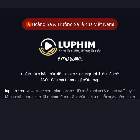
Hoàng Sa & Trường Sa là của Việt Nam!
Chính sách bảo mật
Điều khoản sử dụng
Giới thiệu
Liên hệ
FAQ - Câu hỏi thường gặp
Sitemap
luphim.com
là website xem phim online HD miễn phí với Vietsub và Thuyết
Minh chất lượng cao. Kho phim được cập nhật liên tục mỗi ngày gồm phim
lẻ, phim chiếu rạp, phim Trung Quốc, Hàn Quốc, cổ trang, hiện đại, tình
cảm và hành động. Tốc độ tải nhanh, giao diện dễ dùng, xem mượt trên
mọi thiết bị, mang đến trải nghiệm xem phim tiện lợi cho người yêu phim
tại Việt Nam.
Từ khóa tìm kiếm:
luphim.com
LuPhim
Phim Thuyết Minh
Phim Hay
Phim Mới
Phim Online