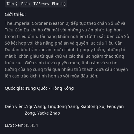
Tâm lý
Bí ẩn
TV Series - Phim bộ
Giới thiệu:
The Imperial Coroner (Season 2) tiếp tục theo chân Sở Sở và
Tiêu Cẩn Du khi họ đối mặt với những vụ án phức tạp hơn
trong triều đình. Tài năng khám nghiệm tử thi sắc bén của Sở
Sở kết hợp với khả năng phá án và quyền lực của Tiêu Cẩn
Du dần bóc trần các âm mưu chính trị nguy hiểm, những bí
mật bị chôn giấu từ quá khứ và các thế lực ngầm thao túng
triều cục. Giữa sinh tử và quyền mưu, tình cảm và sự tin
tưởng của họ cũng trải qua nhiều thử thách, đưa câu chuyện
lên cao trào kịch tính hơn so với mùa đầu tiên.
Quốc gia:
Trung Quốc - Hồng Kông
Diễn viên:
Ziqi Wang
Tingdong Yang
Xiaotong Su
Fengyan
Zong
Yaoke Zhao
Lượt xem:
45,454