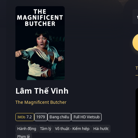
T
Lâm Thế Vinh
The Magnificent Butcher
7.2
1979
Đang chiếu
Full HD Vietsub
Hành động
Tâm lý
Võ thuật - Kiếm hiệp
Hài hước
Phim lẻ