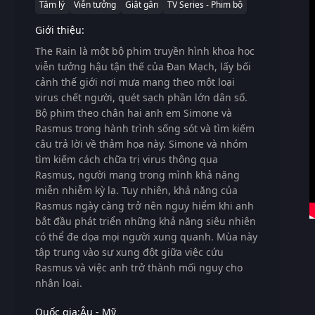
Tâm lý
Viễn tưởng
Giật gân
TV Series - Phim bộ
Giới thiệu:
The Rain
là một bộ phim truyền hình khoa học
viễn tưởng hậu tận thế của Đan Mạch, lấy bối
cảnh thế giới nơi mưa mang theo một loại
virus chết người, quét sạch phần lớn dân số.
Bộ phim theo chân hai anh em Simone và
Rasmus trong hành trình sống sót và tìm kiếm
câu trả lời về thảm họa này. Simone và nhóm
tìm kiếm cách chữa trị virus thông qua
Rasmus, người mang trong mình khả năng
miễn nhiễm kỳ lạ. Tuy nhiên, khả năng của
Rasmus ngày càng trở nên nguy hiểm khi anh
bắt đầu phát triển những khả năng siêu nhiên
có thể đe dọa mọi người xung quanh. Mùa này
tập trung vào sự xung đột giữa việc cứu
Rasmus và việc anh trở thành mối nguy cho
nhân loại.
Quốc gia:
Âu - Mỹ