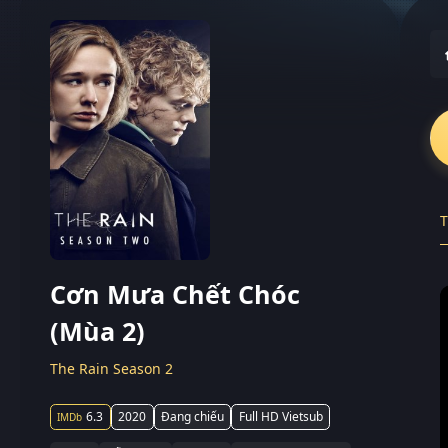
T
Cơn Mưa Chết Chóc
(Mùa 2)
The Rain Season 2
6.3
2020
Đang chiếu
Full HD Vietsub