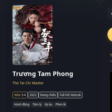
T
Trương Tam Phong
The Tai Chi Master
5.4
2022
Đang chiếu
Full HD Vietsub
Hành động
Tâm lý
Kỳ ảo
Phim lẻ