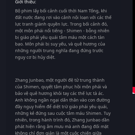
Giới thiệu:
Bộ phim lấy bối cảnh cuối thời Nam Tống, khi
đất nước đang rơi vào cảnh nội loạn với các thế
lực tranh giành quyền lực. Trong bối cảnh đó,
một môn phái nổi tiếng - Shimen - bỗng nhiên
bị giáo phái yêu quái tắm máu một cách tàn
bạo. Môn phái bị suy yếu, và quê hương của
những người trung nghĩa đang đứng trước
nguy cơ bị hủy diệt.
Zhang Junbao, một người đệ tử trung thành
của Shimen, quyết tâm phục hồi môn phái và
bảo vệ quê hương khỏi tay các thế lực tà ác.
Anh không ngần ngại dấn thân vào con đường
đầy nguy hiểm để diệt trừ giáo phái yêu quái,
những kẻ đứng sau cuộc tắm máu Shimen. Tuy
nhiên, trong hành trình đó, Zhang Junbao dần
phát hiện rằng âm mưu mà anh đang đối mặt
không chỉ đơn giản là một cuộc chiến giữa