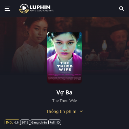
Vợ Ba
The Third Wife
Thông tin phim
6.6
2018
Đang chiếu
Full HD