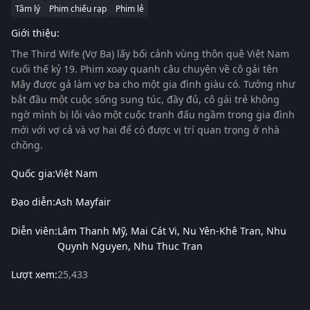
Tâm lý
Phim chiếu rạp
Phim lẻ
Giới thiệu:
The Third Wife (Vợ Ba)
lấy bối cảnh vùng thôn quê Việt Nam
cuối thế kỷ 19. Phim xoay quanh câu chuyện về cô gái tên
Mây được gả làm vợ ba cho một gia đình giàu có. Tưởng như
bắt đầu một cuộc sống sung túc, đầy đủ, cô gái trẻ không
ngờ mình bị lôi vào một cuộc tranh đấu ngầm trong gia đình
mới với vợ cả và vợ hai để có được vị trí quan trọng ở nhà
chồng.
Quốc gia:
Việt Nam
Đạo diễn:
Ash Mayfair
Diễn viên:
Lâm Thanh Mỹ
Mai Cát Vi
Nu Yên-Khê Tran
Nhu
Quynh Nguyen
Nhu Thuc Tran
Lượt xem:
25,433