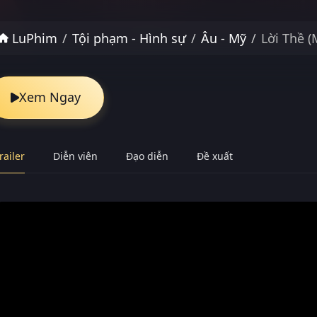
LuPhim
Tội phạm - Hình sự
Âu - Mỹ
Lời Thề (
Xem Ngay
railer
Diễn viên
Đạo diễn
Đề xuất