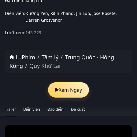
Đạo diễn:
Jiang Liu
Diễn viên:
Đường Yên
Xilin Zhang
Jin Luo
Jose Rosete
Darren Grosvenor
Lượt xem:
145,229
LuPhim
Tâm lý
Trung Quốc - Hồng
Kông
Quy Khứ Lai
Xem Ngay
Trailer
Diễn viên
Đạo diễn
Đề xuất