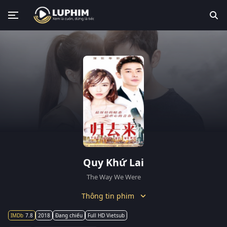
Quy Khứ Lai
The Way We Were
Thông tin phim
7.8
2018
Đang chiếu
Full HD Vietsub