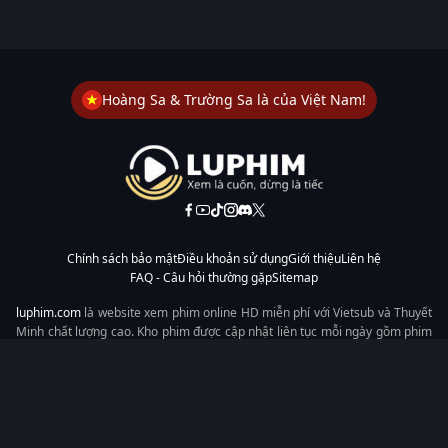
Hoàng Sa & Trường Sa là của Việt Nam!
Chính sách bảo mật
Điều khoản sử dụng
Giới thiệu
Liên hệ
FAQ - Câu hỏi thường gặp
Sitemap
luphim.com
là website xem phim online HD miễn phí với Vietsub và Thuyết
Minh chất lượng cao. Kho phim được cập nhật liên tục mỗi ngày gồm phim
lẻ, phim chiếu rạp, phim Trung Quốc, Hàn Quốc, cổ trang, hiện đại, tình
cảm và hành động. Tốc độ tải nhanh, giao diện dễ dùng, xem mượt trên
mọi thiết bị, mang đến trải nghiệm xem phim tiện lợi cho người yêu phim
tại Việt Nam.
Từ khóa tìm kiếm:
luphim.com
LuPhim
Phim Thuyết Minh
Phim Hay
Phim Mới