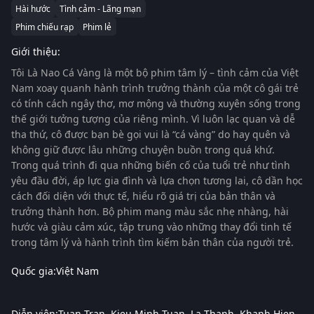
Hài hước
Tình cảm - Lãng mạn
Phim chiếu rạp
Phim lẻ
Giới thiệu:
Tôi Là Nao Cá Vàng
là một bộ phim tâm lý – tình cảm của Việt
Nam xoay quanh hành trình trưởng thành của một cô gái trẻ
có tính cách ngây thơ, mơ mộng và thường xuyên sống trong
thế giới tưởng tượng của riêng mình. Vì luôn lạc quan và dễ
tha thứ, cô được bạn bè gọi vui là “cá vàng” do hay quên và
không giữ được lâu những chuyện buồn trong quá khứ.
Trong quá trình đi qua những biến cố của tuổi trẻ như tình
yêu đầu đời, áp lực gia đình và lựa chọn tương lai, cô dần học
cách đối diện với thực tế, hiểu rõ giá trị của bản thân và
trưởng thành hơn. Bộ phim mang màu sắc nhẹ nhàng, hài
hước và giàu cảm xúc, tập trung vào những thay đổi tinh tế
trong tâm lý và hành trình tìm kiếm bản thân của người trẻ.
Quốc gia:
Việt Nam
Diễn viên:
Tuan Tran
Kieu Minh Tuan
La Thanh
Khanh Hien