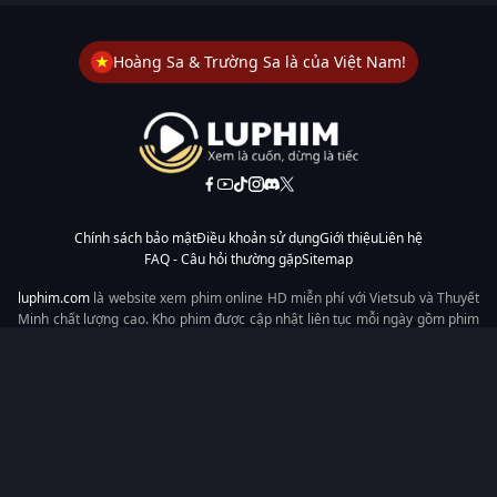
Hoàng Sa & Trường Sa là của Việt Nam!
Chính sách bảo mật
Điều khoản sử dụng
Giới thiệu
Liên hệ
FAQ - Câu hỏi thường gặp
Sitemap
luphim.com
là website xem phim online HD miễn phí với Vietsub và Thuyết
Minh chất lượng cao. Kho phim được cập nhật liên tục mỗi ngày gồm phim
lẻ, phim chiếu rạp, phim Trung Quốc, Hàn Quốc, cổ trang, hiện đại, tình
cảm và hành động. Tốc độ tải nhanh, giao diện dễ dùng, xem mượt trên
mọi thiết bị, mang đến trải nghiệm xem phim tiện lợi cho người yêu phim
tại Việt Nam.
Từ khóa tìm kiếm:
luphim.com
LuPhim
Phim Thuyết Minh
Phim Hay
Phim Mới
Phim Online
Copyright © 2026 by LuPhim - All rights reserved.