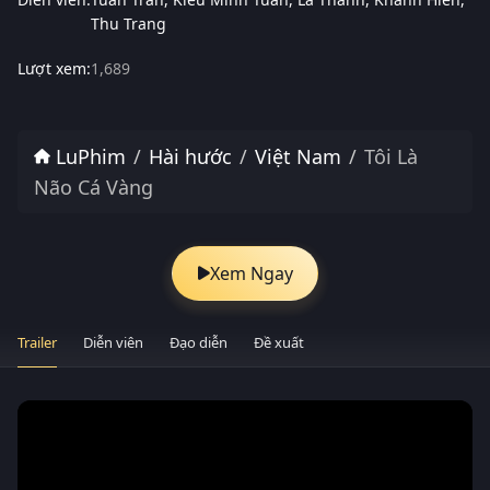
Thu Trang
Lượt xem:
1,689
LuPhim
Hài hước
Việt Nam
Tôi Là
Não Cá Vàng
Xem Ngay
Trailer
Diễn viên
Đạo diễn
Đề xuất