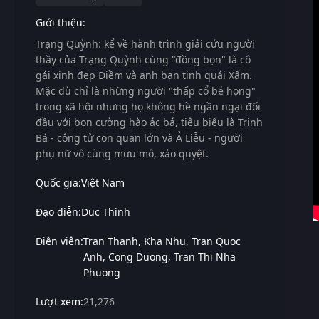
Giới thiệu:
Trạng Quỳnh:
kể về hành trình giải cứu người
thầy của Trạng Quỳnh cùng "đồng bọn" là cô
gái xinh đẹp Điềm và anh bạn tinh quái Xẩm.
Mặc dù chỉ là những người "thấp cổ bé họng"
trong xã hội nhưng họ không hề ngần ngại đối
đầu với bọn cường hào ác bá, tiêu biểu là Trịnh
Bá - công tử con quan lớn và Ả Liễu - người
phụ nữ vô cùng mưu mô, xảo quyệt.
Quốc gia:
Việt Nam
Đạo diễn:
Duc Thinh
Diễn viên:
Tran Thanh
Kha Nhu
Tran Quoc
Anh
Cong Duong
Tran Thi Nha
Phuong
Lượt xem:
21,276