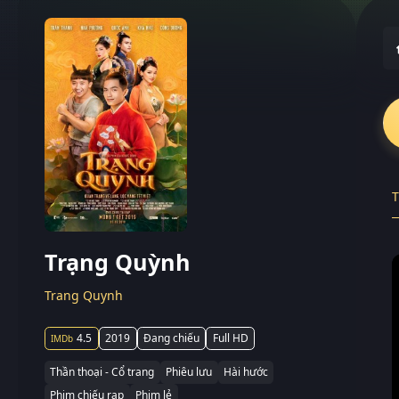
T
Trạng Quỳnh
Trang Quynh
4.5
2019
Đang chiếu
Full HD
Thần thoại - Cổ trang
Phiêu lưu
Hài hước
Phim chiếu rạp
Phim lẻ