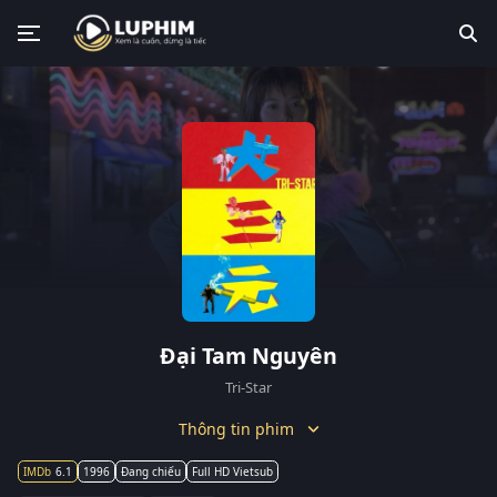
Đại Tam Nguyên
Tri-Star
Thông tin phim
6.1
1996
Đang chiếu
Full HD Vietsub