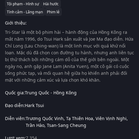
Tội phạm - Hình sự
Hài hước
Tình cảm - Lãng mạn
Phim lẻ
Giới thiệu:
Tri-Star
là một bộ phim hài – hành động của Hồng Kông ra
mắt năm 1996, do Tsui Hark sản xuất và Joe Ma đạo diễn. Hứa
Chí Long (Lau Ching-wan) là một linh mục với quá khứ nổi
loạn. Mặc dù đã chọn con đường tu hành, nhưng anh liên tục
bị thử thách bởi những cám dỗ của thế giới bên ngoài. Một
ngày nọ, anh gặp Jane Lam (Anita Yuen), một cô gái có cuộc
sống phức tạp, và mối quan hệ giữa họ khiến anh phải đối
mặt với những cảm xúc và lựa chọn khó khăn.
Quốc gia:
Trung Quốc - Hồng Kông
Đạo diễn:
Hark Tsui
Diễn viên:
Trương Quốc Vinh
Tạ Thiên Hoa
Viên Vịnh Nghi
Trần Hào
Tsan-Sang Cheung
Lượt xem:
7,354